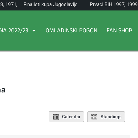
8, 1971,
Finalisti kupa Jugoslavije
Prvaci BiH 1997, 1999
1965.
NA 2022/23
OMLADINSKI POGON
FAN SHOP
na
Calendar
Standings