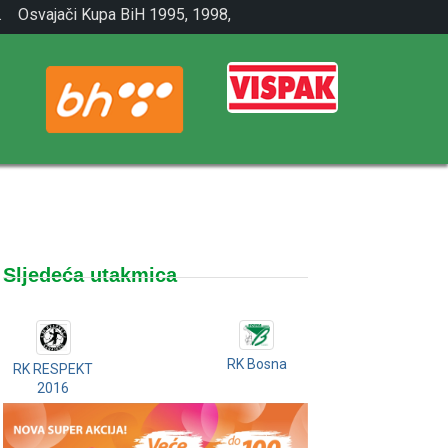
.
Osvajači Kupa BiH 1995, 1998,
2001.
Sljedeća utakmica
RK Bosna
RK RESPEKT
2016