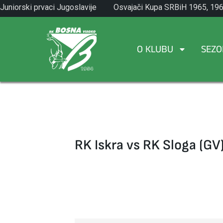
Skip
Juniorski prvaci Jugoslavije
Osvajači Kupa SRBiH 1965, 196
to
1971.
1982.
content
O KLUBU
SEZO
RK Iskra vs RK Sloga (GV