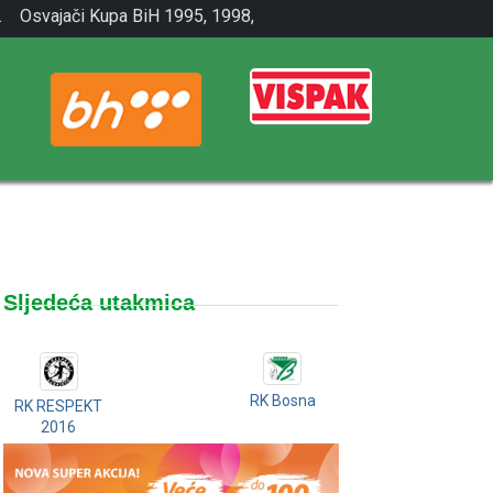
.
Osvajači Kupa BiH 1995, 1998,
2001.
Sljedeća utakmica
RK Bosna
RK RESPEKT
2016