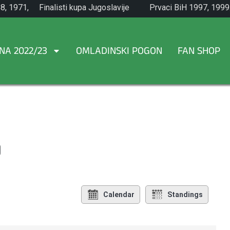
8, 1971,
Finalisti kupa Jugoslavije
Prvaci BiH 1997, 1999
1965.
NA 2022/23
OMLADINSKI POGON
FAN SHOP
)
Calendar
Standings