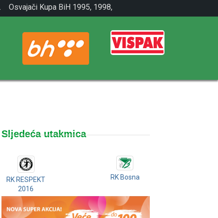
.
Osvajači Kupa BiH 1995, 1998,
2001.
Sljedeća utakmica
RK Bosna
RK RESPEKT
2016