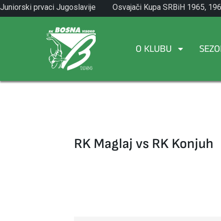
Skip
Juniorski prvaci Jugoslavije
Osvajači Kupa SRBiH 1965, 196
to
1971.
1982.
content
O KLUBU
SEZO
RK Maglaj vs RK Konjuh