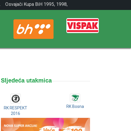
.
Osvajači Kupa BiH 1995, 1998,
2001.
Sljedeća utakmica
RK Bosna
RK RESPEKT
2016