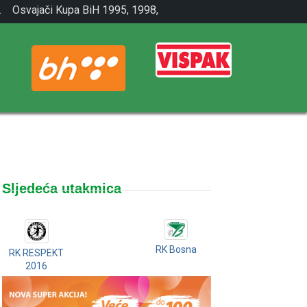
.
Osvajači Kupa BiH 1995, 1998,
2001.
Sljedeća utakmica
RK Bosna
RK RESPEKT
2016