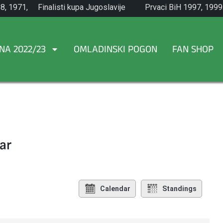
8, 1971,
Finalisti kupa Jugoslavije
Prvaci BiH 1997, 1999
1965.
NA 2022/23
OMLADINSKI POGON
FAN SHOP
ar
Calendar
Standings