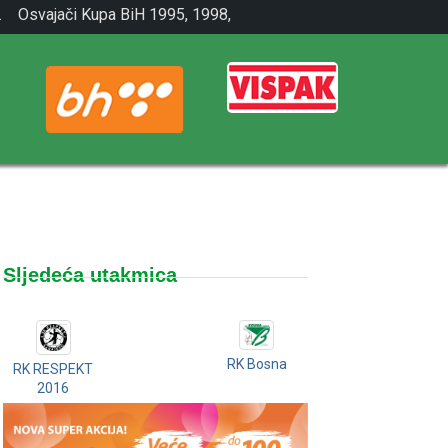
.
Osvajači Kupa BiH 1995, 1998,
2001.
Sljedeća utakmica
RK Bosna
RK RESPEKT
2016