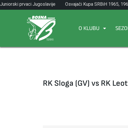
Skip
Juniorski prvaci Jugoslavije
Osvajači Kupa SRBiH 1965, 196
to
1971.
1982.
content
O KLUBU
SEZO
RK Sloga (GV) vs RK Leot