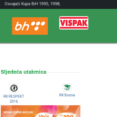
.
Osvajači Kupa BiH 1995, 1998,
2001.
Sljedeća utakmica
RK Bosna
RK RESPEKT
2016