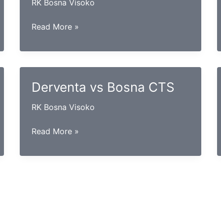
RK Bosna Visoko
Zrinjski
Read More »
vs
Slavija
Derventa vs Bosna CTS
RK Bosna Visoko
Derventa
Read More »
vs
Bosna
CTS