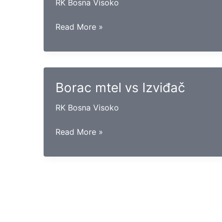
RK Bosna Visoko
Bosna
Read More »
(Sa)
vs
Sloga
Borac mtel vs Izviđač
RK Bosna Visoko
Borac
Read More »
mtel
vs
Izviđač