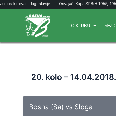
Skip
Juniorski prvaci Jugoslavije
Osvajači Kupa SRBiH 1965, 196
to
1971.
1982.
content
O KLUBU
SEZO
20. kolo – 14.04.2018
Bosna (Sa) vs Sloga