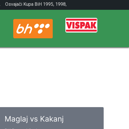
.
Osvajači Kupa BiH 1995, 1998,
2001.
Maglaj vs Kakanj