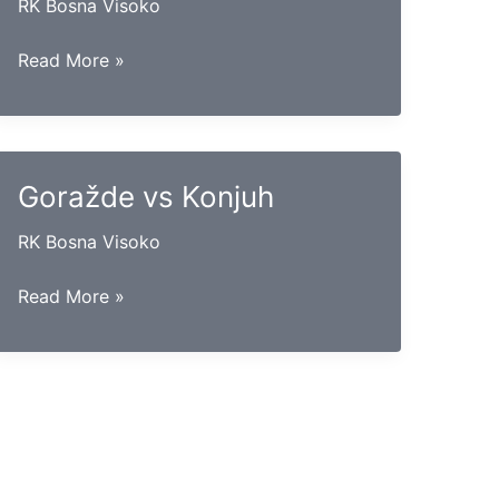
RK Bosna Visoko
Maglaj
Read More »
vs
Kakanj
Goražde vs Konjuh
RK Bosna Visoko
Goražde
Read More »
vs
Konjuh