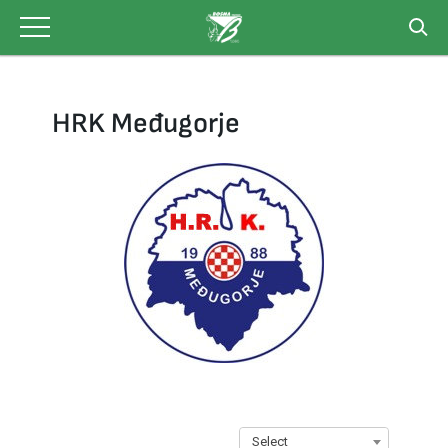
Skip
to
content
HRK Međugorje
Select