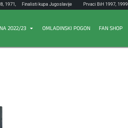
8, 1971,
Finalisti kupa Jugoslavije
Prvaci BiH 1997, 1999
1965.
NA 2022/23
OMLADINSKI POGON
FAN SHOP