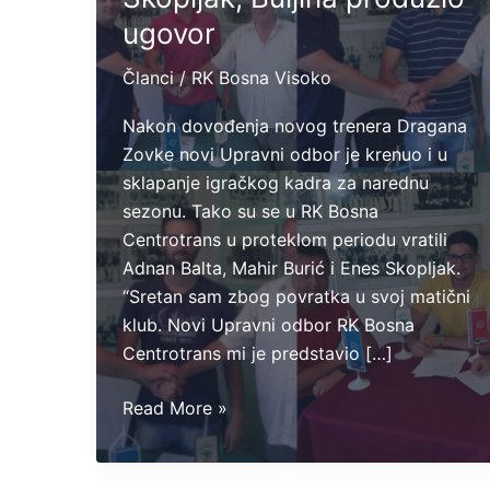
ugovor
Članci
/
RK Bosna Visoko
Nakon dovođenja novog trenera Dragana
Zovke novi Upravni odbor je krenuo i u
sklapanje igračkog kadra za narednu
sezonu. Tako su se u RK Bosna
Centrotrans u proteklom periodu vratili
Adnan Balta, Mahir Burić i Enes Skopljak.
“Sretan sam zbog povratka u svoj matični
klub. Novi Upravni odbor RK Bosna
Centrotrans mi je predstavio […]
Vratili
Read More »
se
Burić,