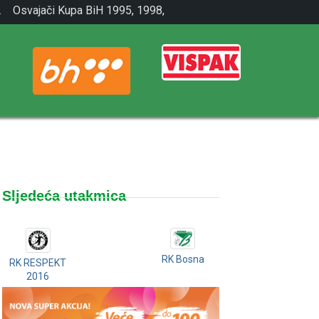
.
Osvajači Kupa BiH 1995, 1998,
2001.
Sljedeća utakmica
RK Bosna
RK RESPEKT
2016