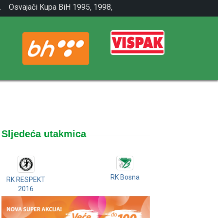
.
Osvajači Kupa BiH 1995, 1998,
2001.
Sljedeća utakmica
RK Bosna
RK RESPEKT
2016