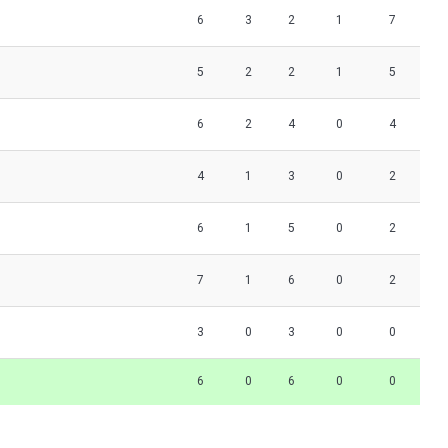
6
3
2
1
7
5
2
2
1
5
6
2
4
0
4
4
1
3
0
2
6
1
5
0
2
7
1
6
0
2
3
0
3
0
0
6
0
6
0
0