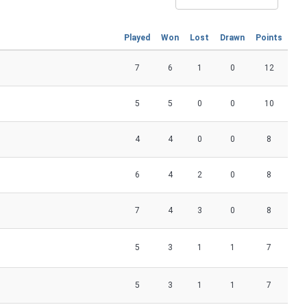
Played
Won
Lost
Drawn
Points
7
6
1
0
12
5
5
0
0
10
4
4
0
0
8
6
4
2
0
8
7
4
3
0
8
5
3
1
1
7
5
3
1
1
7