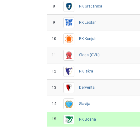
8
RK Gračanica
9
RK Leotar
10
RK Konjuh
11
Sloga (GVU)
12
RK Iskra
13
Derventa
14
Slavija
15
RK Bosna