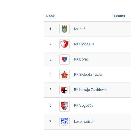
Rank
Teams
1
Izviđač
2
RK Sloga (D)
3
RK Borac
4
RK Sloboda Tuzla
5
RK Krivaja Zavidovići
6
RK Vogošća
7
Lokomotiva