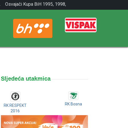
.
Osvajači Kupa BiH 1995, 1998,
2001.
Sljedeća utakmica
RK Bosna
RK RESPEKT
2016