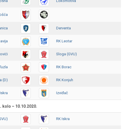
osna
Lokomotiva
ošća
anica
Derventa
lavija
RK Leotar
ovići
Sloga (GVU)
Tuzla
RK Borac
a (D)
RK Konjuh
Iskra
Izviđač
. kolo – 10.10.2020.
(GVU)
RK Iskra