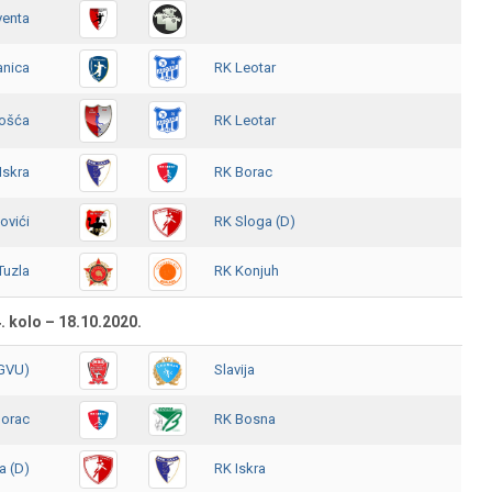
venta
anica
RK Leotar
ošća
RK Leotar
Iskra
RK Borac
ovići
RK Sloga (D)
Tuzla
RK Konjuh
. kolo – 18.10.2020.
(GVU)
Slavija
Borac
RK Bosna
a (D)
RK Iskra