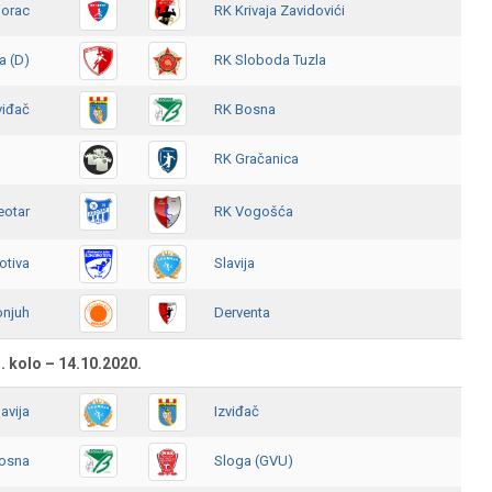
Borac
RK Krivaja Zavidovići
a (D)
RK Sloboda Tuzla
viđač
RK Bosna
RK Gračanica
eotar
RK Vogošća
tiva
Slavija
onjuh
Derventa
. kolo – 14.10.2020.
lavija
Izviđač
osna
Sloga (GVU)