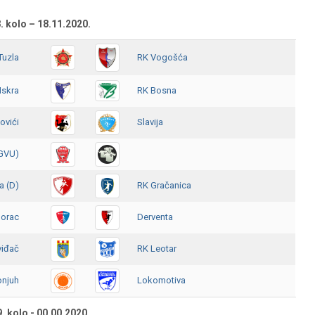
. kolo – 18.11.2020.
Tuzla
RK Vogošća
Iskra
RK Bosna
ovići
Slavija
(GVU)
a (D)
RK Gračanica
Borac
Derventa
viđač
RK Leotar
onjuh
Lokomotiva
9. kolo - 00.00.2020.