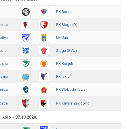
RK Borac
venta
RK Sloga (D)
tiva
Izviđač
eotar
Sloga (GVU)
osna
RK Konjuh
lavija
RK Iskra
anica
RK Sloboda Tuzla
ošća
RK Krivaja Zavidovići
. kolo – 07.10.2020.