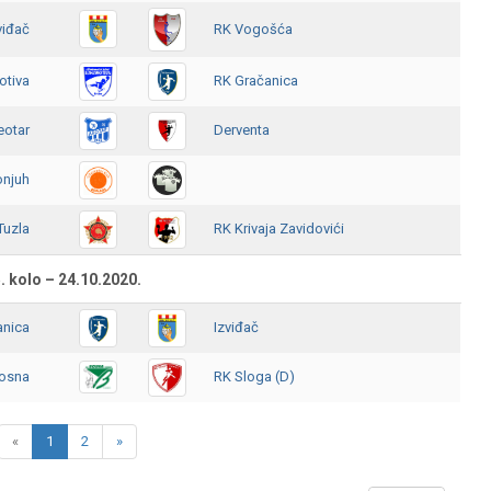
viđač
RK Vogošća
tiva
RK Gračanica
eotar
Derventa
onjuh
Tuzla
RK Krivaja Zavidovići
. kolo – 24.10.2020.
anica
Izviđač
osna
RK Sloga (D)
«
1
2
»