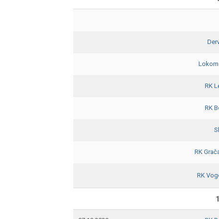
Der
Lokomo
RK L
RK B
S
RK Grač
RK Vog
1