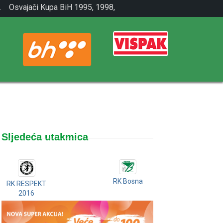
.
Osvajači Kupa BiH 1995, 1998,
2001.
Sljedeća utakmica
RK Bosna
RK RESPEKT
2016