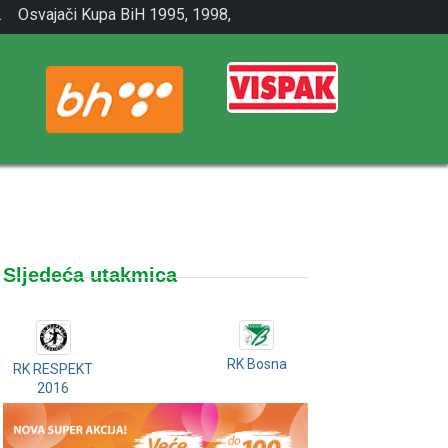
.
Osvajači Kupa BiH 1995, 1998,
2001.
Sljedeća utakmica
RK Bosna
RK RESPEKT
2016