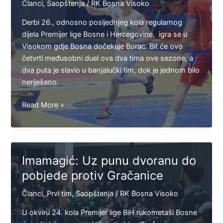
Članci
,
Saopštenja
/
RK Bosna Visoko
Visoko
Derbi 26., odnosno posljednjeg kola regularnog
dijela Premijer lige Bosne i Hercegovine, igra se u
Visokom gdje Bosna dočekuje Borac. Bit će ovo
četvrti međusobni duel ova dva tima ove sezone, a
dva puta je slavio u banjalučki tim, dok je jednom bilo
neriješeno.
Burić:
Read More »
Najbitnije
je
da
pobijedimo
Imamagić: Uz punu dvoranu do
Borac,
pobjede protiv Gračanice
pa
ćemo
Članci
,
Prvi tim
,
Saopštenja
/
RK Bosna Visoko
poslije
o
U okviru 24. kola Premijer lige BiH rukometaši Bosne