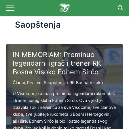
Skip
Post
to
pagination
content
Saopštenja
IN MEMORIAM: Preminuo
legendarni igrač i trener RK
Bosna Visoko Edhem Sirčo
Članci
,
Prvi tim
,
Saopštenja
/
RK Bosna Visoko
U Visokom je danas preminuo legendarni rukometaš
i trener našeg kluba Edhem Sirčo. Ova vijest je
izazvala šok i nevjericu za sve Visočane, sve članove
kluba, sve ljubitelje rukometa u Bosni i Hercegovini,
ali i šire. Edhem Sirčo je bio i ostao legenda svog
kluba, čovjek koji je donio toliko radosti Bosni i kao