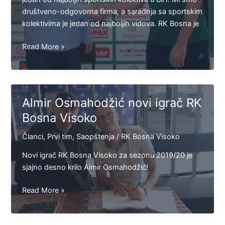
društveno-odgovorna firma, a saradnja sa sportskim
kolektivima je jedan od najboljih vidova. RK Bosna je
(FOTO)
Read More »
Central
osiguranje
i
ove
Almir Osmahodžić novi igrač RK
sezone
Bosna Visoko
uz
RK
Članci
,
Prvi tim
,
Saopštenja
/
RK Bosna Visoko
Bosna
Vispak
Novi igrač RK Bosna Visoko za sezonu 2019/20 je
sjajno desno krilo Almir Osmahodžić!
Almir
Read More »
Osmahodžić
novi