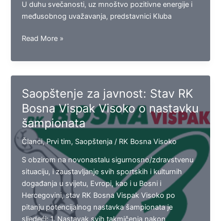
U duhu svečanosti, uz mnoštvo pozitivne energije i
međusobnog uvažavanja, predstavnici Kluba
Abras
Read More »
Company
d.o.o.
novi
sponzor
Saopštenje za javnost: Stav RK
RK
Bosna Vispak Visoko o nastavku
Bosna
šampionata
Vispak
Visoko
Članci
,
Prvi tim
,
Saopštenja
/
RK Bosna Visoko
S obzirom na novonastalu sigurnosno/zdravstvenu
situaciju, i zaustavljanje svih sportskih i kulturnih
događanja u svijetu, Evropi, kao i u Bosni i
Hercegovini, stav RK Bosna Vispak Visoko po
pitanju potencijalnog nastavka šampionata je
sljedeći: 1. Nastavak svih takmičenja nakon