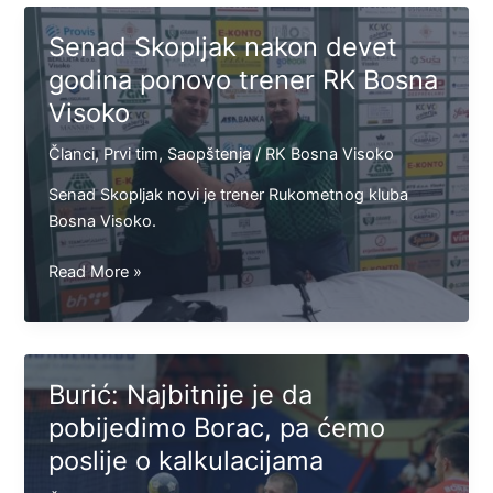
igrač
RK
Senad Skopljak nakon devet
Bosna
godina ponovo trener RK Bosna
Visoko
Visoko
Članci
,
Prvi tim
,
Saopštenja
/
RK Bosna Visoko
Senad Skopljak novi je trener Rukometnog kluba
Bosna Visoko.
Senad
Read More »
Skopljak
nakon
devet
godina
Burić: Najbitnije je da
ponovo
pobijedimo Borac, pa ćemo
trener
poslije o kalkulacijama
RK
Bosna