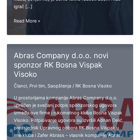
igrač […]
IN
Read More »
MEMORIAM:
Preminuo
legendarni
igrač
Abras Company d.o.o. novi
i
sponzor RK Bosna Vispak
trener
Visoko
RK
Bosna
Članci
,
Prvi tim
,
Saopštenja
/
RK Bosna Visoko
Visoko
Edhem
U prostorijama kompanije Abras Company d.o.o.
Sirčo
upriličen je svečani potpis sponzorskog ugovora
između ove firme i rukometnog kluba Bosna Vispak
Visoko. Potpisivanje ugovora su izvršili Adnan Delić,
predsjednik Upravnog odbora RK Bosna Vispak u
ime kluba i Zafer Abrass – vlasnik kompanije Abras.