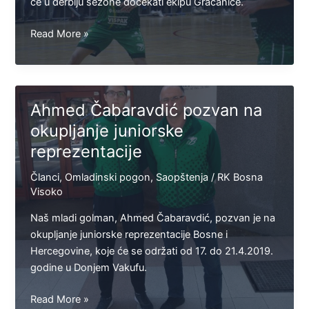
kalkulacijama
će u derbiju sezone dočekati ekipu Gračanice.
Imamagić:
Read More »
Uz
punu
dvoranu
do
Ahmed Čabaravdić pozvan na
pobjede
okupljanje juniorske
protiv
reprezentacije
Gračanice
Članci
,
Omladinski pogon
,
Saopštenja
/
RK Bosna
Visoko
Naš mladi golman, Ahmed Čabaravdić, pozvan je na
okupljanje juniorske reprezentacije Bosne i
Hercegovine, koje će se održati od 17. do 21.4.2019.
godine u Donjem Vakufu.
Ahmed
Read More »