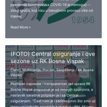
pandemije koronavirusa COVID-19 je nemoguć: –
zbog igrača, koji nisu u trenažnom procecu više od
mjesec
Saopštenje
Read More »
za
javnost:
Stav
RK
(FOTO) Central osiguranje i ove
Bosna
sezone uz RK Bosna Vispak
Vispak
Visoko
Članci
,
Multimedija
,
Prvi tim
,
Saopštenja
/
RK Bosna
o
Visoko
nastavku
Pozitivan napredak i transparentan rad uprave RK
šampionata
Bosna Vispak prepoznat je od mnogih sponzora, a
nastavak saradnje potpisan je i sa Central
osiguranjem. “Čast nam je i zadovoljstvo što smo uz
jedan od najboljih sportskih kolektiva u BiH. Mi smo