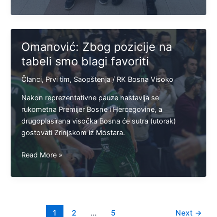
Čabaravdić
pozvan
na
okupljanje
Omanović: Zbog pozicije na
juniorske
tabeli smo blagi favoriti
reprezentacije
Članci
,
Prvi tim
,
Saopštenja
/
RK Bosna Visoko
Nakon reprezentativne pauze nastavlja se
rukometna Premijer Bosne i Hercegovine, a
drugoplasirana visočka Bosna će sutra (utorak)
gostovati Zrinjskom iz Mostara.
Omanović:
Read More »
Zbog
pozicije
na
tabeli
smo
1
2
…
5
Next
→