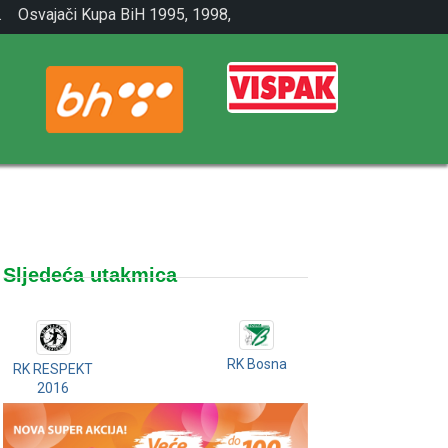
.
Osvajači Kupa BiH 1995, 1998,
2001.
Sljedeća utakmica
RK Bosna
RK RESPEKT
2016