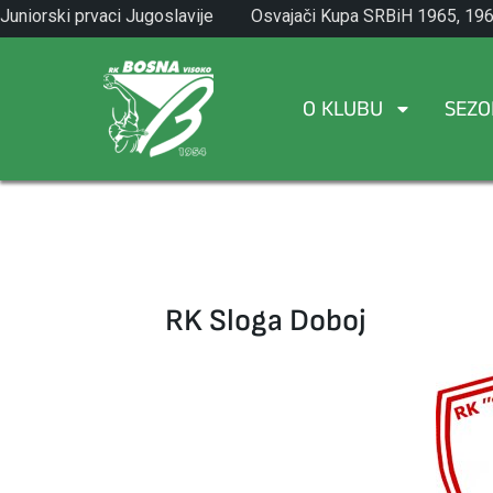
Skip
Juniorski prvaci Jugoslavije
Osvajači Kupa SRBiH 1965, 196
to
1971.
1982.
content
O KLUBU
SEZO
RK Sloga Doboj