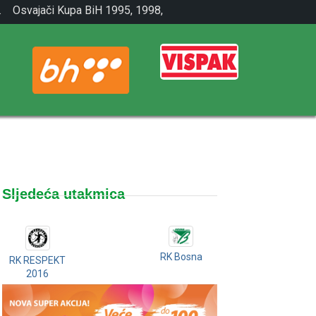
.
Osvajači Kupa BiH 1995, 1998,
2001.
Sljedeća utakmica
RK Bosna
RK RESPEKT
2016