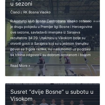
u sezoni
Goraždu
Članci
/
RK Bosna Visoko
Rukometni klub Bosna Centrotrans Visoko ostvario
je drugu pobjedu u Premijer ligi Bosne i Hercegovine
ove sezone, savladavši imenjake iz Sarajeva
rezultatom 34:20. Utakmicu u Visokom bolje su
otvorili gosti iz Sarajeva koji su u jednom trenutku
poveli sa 3 gola razlike, no naši momci uz podršku
sa tribina odgovorili su dobrom odbranom i boljom
Bosna
Read More »
zabilježila
drugu
pobjedu
u
Susret “dvije Bosne” u subotu u
sezoni
Visokom