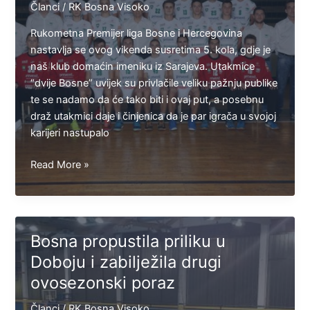
Članci
/
RK Bosna Visoko
Rukometna Premijer liga Bosne i Hercegovina
nastavlja se ovog vikenda susretima 5. kola, gdje je
naš klub domaćin imeniku iz Sarajeva. Utakmice
“dvije Bosne” uvijek su privlačile veliku pažnju publike
te se nadamo da će tako biti i ovaj put, a posebnu
draž utakmici daje i činjenica da je par igrača u svojoj
karijeri nastupalo
Susret
Read More »
“dvije
Bosne”
u
subotu
Bosna propustila priliku u
u
Doboju i zabilježila drugi
Visokom
ovosezonski poraz
Članci
/
RK Bosna Visoko