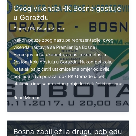
bodova
Ovog vikenda RK Bosna gostuje
u
u Goraždu
gostima
Članci
/
RK Bosna Visoko
Nakon pauze zbog nastupa reprezentacije, ovog
vikenda nastavlja se Premijer liga Bosne i
Hercegovine u rukometu, a naši rukometaši u
šestom kolu gostuju u Goraždu. Nakon pet kola,
naša ekipa iz četiri utakmice ima omjer od dvije
pobjede i dva poraza, dok RK Goražde u pet
utakmica ima samo jednu pobjedu i čak četiri upisana
Ovog
Read More »
vikenda
RK
Bosna
gostuje
Bosna zabilježila drugu pobjedu
u