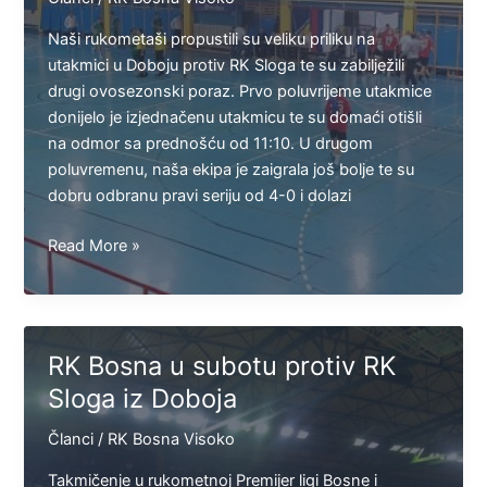
Naši rukometaši propustili su veliku priliku na
utakmici u Doboju protiv RK Sloga te su zabilježili
drugi ovosezonski poraz. Prvo poluvrijeme utakmice
donijelo je izjednačenu utakmicu te su domaći otišli
na odmor sa prednošću od 11:10. U drugom
poluvremenu, naša ekipa je zaigrala još bolje te su
dobru odbranu pravi seriju od 4-0 i dolazi
Bosna
Read More »
propustila
priliku
u
Doboju
RK Bosna u subotu protiv RK
i
Sloga iz Doboja
zabilježila
drugi
Članci
/
RK Bosna Visoko
ovosezonski
poraz
Takmičenje u rukometnoj Premijer ligi Bosne i