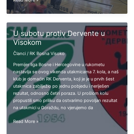
Read More »
protiv
Dervente
ostvarila
treću
U subotu protiv Dervente u
pobjedu
Visokom
u
sezoni
Članci
/
RK Bosna Visoko
Premijer liga Bosne i Hercegovine u rukometu
nastavlja se ovog vikenda utakmicama 7. kola, a naš
klub je domaćin RK Derventa, koji je je u prvih šest
utakmica zabilježio po jednu pobjedu i neriješen
rezultat, odnosno četiri poraza. U prošlom kolu
propustili smo priliku da ostvarimo povoljan rezultat
na utakmici u Goraždu, no vjerujemo da
U
Read More »
subotu