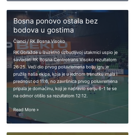
protiv
Dervente
u
Bosna ponovo ostala bez
Visokom
bodova u gostima
Članci
/
RK Bosna Visoko
RK Goražde u izuzetno uzbudljivoj utakmici uspio je
savladati RK Bosna Centrotrans Visoko rezultatom
26:25. Veći dio prvog poluvremena bolju igru je
pružila naša ekipa, koja je u jednom trenutku imala i
prednost od 11:6, no završnica prvog poluvremena
pripala je domaćinu, koji je napravio seriju 6-1 te se
na odmor otišlo sa rezultatom 12:12.
Bosna
Read More »
ponovo
ostala
bez