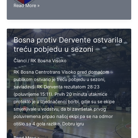
Bosna
Read More »
putuje
u
Banja
Luku
Bosna protiv Dervente ostvarila
na
treću pobjedu u sezoni
megdan
Borcu
Članci
/
RK Bosna Visoko
RK Bosna Centrotrans Visoko pred domaćom
publikom ostvario je treću pobjedu u sezoni,
savladavši RK Derventa rezultatom 28:23
(poluvrijeme 15:11). Prvih 20 minuta utakmice
proteklo je u izjednačenoj borbi, gdje su se ekipe
smjenjivale u vodstvu, da bi završetak prvog
poluvremena pripao našoj ekipi pa se na odmor
otišlo sa 4 gola razlike. Dobru igru
Bosna