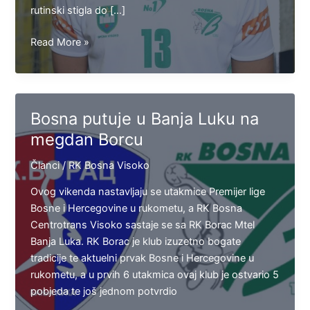
rutinski stigla do […]
Balta:
Read More »
Borit
ćemo
se
maksimalno
Bosna putuje u Banja Luku na
protiv
megdan Borcu
Borca
Članci
/
RK Bosna Visoko
Ovog vikenda nastavljaju se utakmice Premijer lige
Bosne i Hercegovine u rukometu, a RK Bosna
Centrotrans Visoko sastaje se sa RK Borac Mtel
Banja Luka. RK Borac je klub izuzetno bogate
tradicije te aktuelni prvak Bosne i Hercegovine u
rukometu, a u prvih 6 utakmica ovaj klub je ostvario 5
pobjeda te još jednom potvrdio