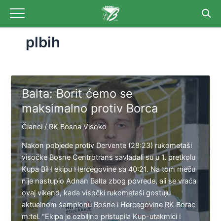
Skip
Post
to
pagination
content
plbih
Balta: Borit ćemo se
maksimalno protiv Borca
Članci
/
RK Bosna Visoko
Nakon pobjede protiv Dervente (28:23) rukometaši
visočke Bosne Centrotrans savladali su u 1. pretkolu
Kupa BiH ekipu Hercegovine sa 40:21. Na tom meču
nije nastupio Adnan Balta zbog povrede, ali se vraća
ovaj vikend, kada visočki rukometaši gostuju
aktuelnom šampionu Bosne i Hercegovine RK Borac
m:tel. “Ekipa je ozbiljno pristupila Kup-utakmici i